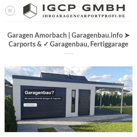
Skip
to
content
Garagen Amorbach | Garagenbau.info ➤
Carports & ✓ Garagenbau, Fertiggarage