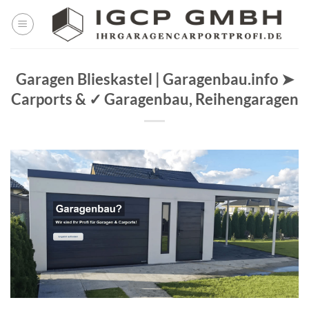
Skip
to
content
Garagen Blieskastel | Garagenbau.info ➤
Carports & ✓ Garagenbau, Reihengaragen