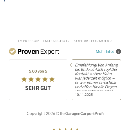
IMPRESSUM
DATENSCHUTZ
KONTAKTFORMULAR
Mehr Infos
Empfehlung! Von Anfang
bis Ende einfach top! Der
5.00 von 5
Kontakt zu Herr Hahn
war jederzeit möglich –
er war immer erreichbar
SEHR GUT
und offen für alle Fragen.
Die Umsetzung verlief
10.11.2025
völlig unkompliziert und
ohne Komplikationen,
von der Planung bis zur
Fertigstellung. Man wird
während des gesamten
Copyright 2026 ©
IhrGaragenCarportProfi
Projekts stets informiert
und merkt sofort, dass
Herr Hahn mit Herzblut