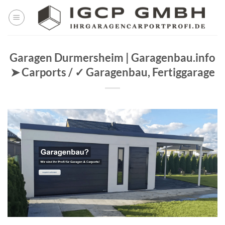
Skip
to
content
Garagen Durmersheim | Garagenbau.info
➤ Carports / ✓ Garagenbau, Fertiggarage