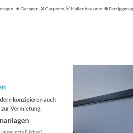
agen, ★ Garagen, ❌ Carports, ☑️ Hallenbau oder ✹ Fertiggarage