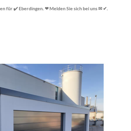
n für ✔️ Eberdingen. ❤ Melden Sie sich bei uns ✉ ✔.