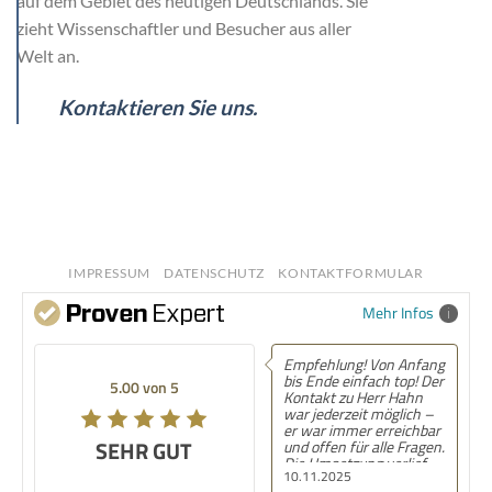
auf dem Gebiet des heutigen Deutschlands. Sie
zieht Wissenschaftler und Besucher aus aller
Welt an.
Kontaktieren Sie uns.
IMPRESSUM
DATENSCHUTZ
KONTAKTFORMULAR
Mehr Infos
Empfehlung! Von Anfang
bis Ende einfach top! Der
5.00 von 5
Kontakt zu Herr Hahn
war jederzeit möglich –
er war immer erreichbar
SEHR GUT
und offen für alle Fragen.
Die Umsetzung verlief
10.11.2025
völlig unkompliziert und