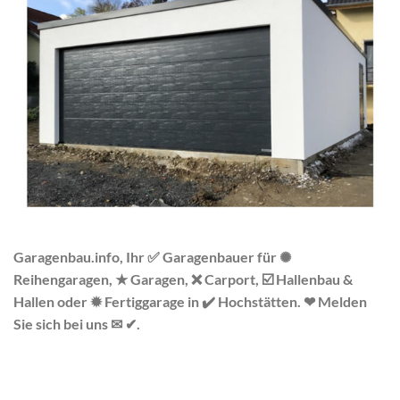
Garagenbau.info, Ihr ✅ Garagenbauer für ✺
Reihengaragen, ★ Garagen, ❌ Carport, ☑️ Hallenbau &
Hallen oder ✹ Fertiggarage in ✔️ Hochstätten. ❤ Melden
Sie sich bei uns ✉ ✔.