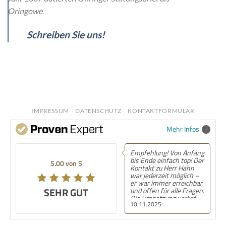
Oringowe
.
Schreiben Sie uns!
IMPRESSUM
DATENSCHUTZ
KONTAKTFORMULAR
Mehr Infos
Empfehlung! Von Anfang
bis Ende einfach top! Der
5.00 von 5
Kontakt zu Herr Hahn
war jederzeit möglich –
er war immer erreichbar
SEHR GUT
und offen für alle Fragen.
Die Umsetzung verlief
10.11.2025
völlig unkompliziert und
ohne Komplikationen,
von der Planung bis zur