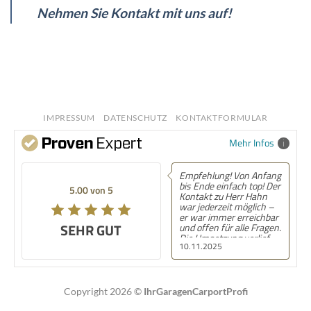
Nehmen Sie Kontakt mit uns auf!
IMPRESSUM
DATENSCHUTZ
KONTAKTFORMULAR
Mehr Infos
Empfehlung! Von Anfang
bis Ende einfach top! Der
5.00 von 5
Kontakt zu Herr Hahn
war jederzeit möglich –
er war immer erreichbar
SEHR GUT
und offen für alle Fragen.
Die Umsetzung verlief
10.11.2025
völlig unkompliziert und
ohne Komplikationen,
von der Planung bis zur
Fertigstellung. Man wird
während des gesamten
Copyright 2026 ©
IhrGaragenCarportProfi
Projekts stets informiert
und merkt sofort, dass