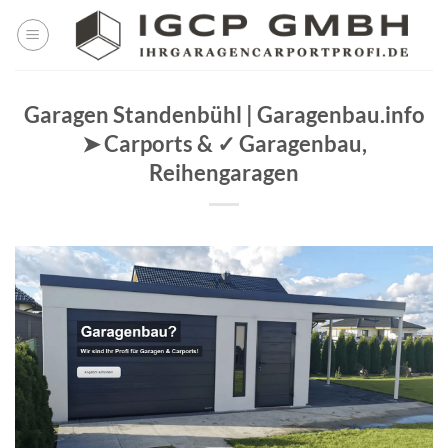
Skip
to
content
Garagen Standenbühl | Garagenbau.info
➤ Carports & ✓ Garagenbau,
Reihengaragen