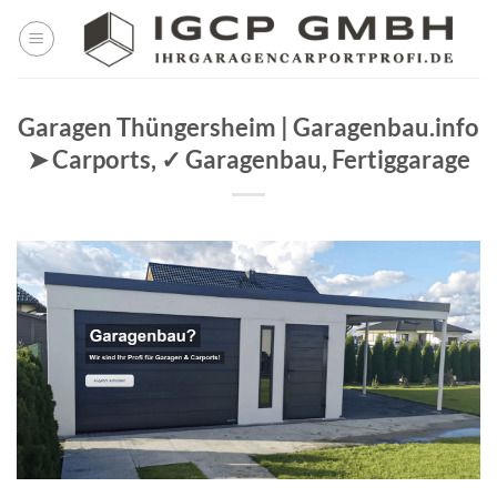
Skip
to
content
Garagen Thüngersheim | Garagenbau.info
➤ Carports, ✓ Garagenbau, Fertiggarage