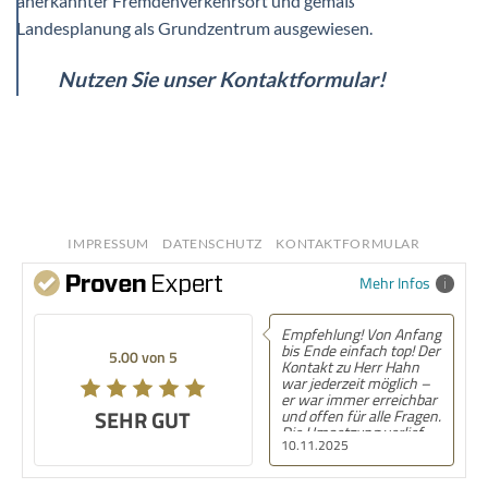
anerkannter Fremdenverkehrsort und gemäß
Landesplanung als Grundzentrum ausgewiesen.
Nutzen Sie unser Kontaktformular!
IMPRESSUM
DATENSCHUTZ
KONTAKTFORMULAR
Mehr Infos
Empfehlung! Von Anfang
bis Ende einfach top! Der
5.00 von 5
Kontakt zu Herr Hahn
war jederzeit möglich –
er war immer erreichbar
SEHR GUT
und offen für alle Fragen.
Die Umsetzung verlief
10.11.2025
völlig unkompliziert und
ohne Komplikationen,
von der Planung bis zur