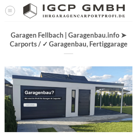
Skip
to
content
Garagen Fellbach | Garagenbau.info ➤
Carports / ✓ Garagenbau, Fertiggarage