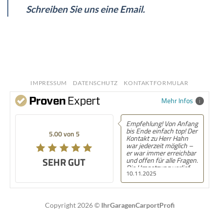
Schreiben Sie uns eine Email.
IMPRESSUM
DATENSCHUTZ
KONTAKTFORMULAR
Mehr Infos
Empfehlung! Von Anfang
bis Ende einfach top! Der
5.00 von 5
Kontakt zu Herr Hahn
war jederzeit möglich –
er war immer erreichbar
SEHR GUT
und offen für alle Fragen.
Die Umsetzung verlief
10.11.2025
völlig unkompliziert und
ohne Komplikationen,
von der Planung bis zur
Fertigstellung. Man wird
während des gesamten
Copyright 2026 ©
IhrGaragenCarportProfi
Projekts stets informiert
und merkt sofort, dass