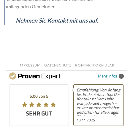
umliegenden Gemeinden.
Nehmen Sie Kontakt mit uns auf.
IMPRESSUM
DATENSCHUTZ
KONTAKTFORMULAR
Mehr Infos
Empfehlung! Von Anfang
bis Ende einfach top! Der
5.00 von 5
Kontakt zu Herr Hahn
war jederzeit möglich –
er war immer erreichbar
SEHR GUT
und offen für alle Fragen.
Die Umsetzung verlief
10.11.2025
völlig unkompliziert und
ohne Komplikationen,
von der Planung bis zur